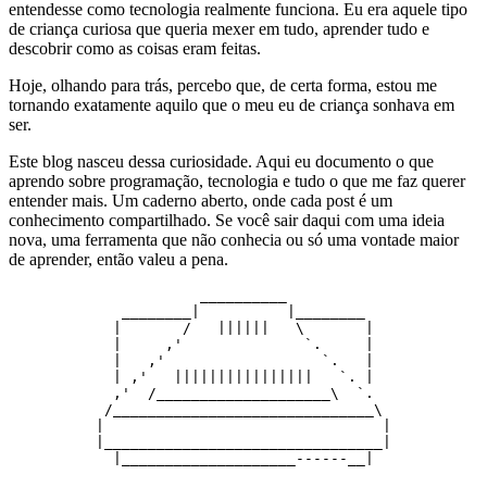
entendesse como tecnologia realmente funciona. Eu era aquele tipo
de criança curiosa que queria mexer em tudo, aprender tudo e
descobrir como as coisas eram feitas.
Hoje, olhando para trás, percebo que, de certa forma, estou me
tornando exatamente aquilo que o meu eu de criança sonhava em
ser.
Este blog nasceu dessa curiosidade. Aqui eu documento o que
aprendo sobre programação, tecnologia e tudo o que me faz querer
entender mais. Um caderno aberto, onde cada post é um
conhecimento compartilhado. Se você sair daqui com uma ideia
nova, uma ferramenta que não conhecia ou só uma vontade maior
de aprender, então valeu a pena.
                      __________

             ________|          |________

            |       /   ||||||   \       |

            |     ,'              `.     |

            |   ,'                  `.   |

            | ,'   ||||||||||||||||   `. |

            ,'  /____________________\  `.

           /______________________________\

          |                                |

          |________________________________|

            |____________________------__|
