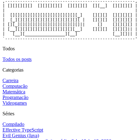
,----------------------------------------------------,

| [][][][][]  [][][][][]  [][][][]  [][__]  [][][][] |

|                                                    |

|  [][][][][][][][][][][][][][_]    [][][]  [][][][] |

|  [_][][][][][][][][][][][][][ |   [][][]  [][][][] |

| [][_][][][][][][][][][][][][]||     []    [][][][] |

| [__][][][][][][][][][][][][__]    [][][]  [][][]|| |

|   [__][________________][__]              [__][]|| |

`----------------------------------------------------'
Todos
Todos os posts
Categorias
Carreira
Computação
Matemática
Programação
Videogames
Séries
Compilado
Effective TypeScript
Evil Genius (Java)